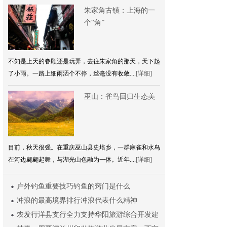
朱家角古镇：上海的一
个“角”
不知是上天的眷顾还是玩弄，去往朱家角的那天，天下起
了小雨。一路上细雨洒个不停，丝毫没有收敛....
[详细]
巫山：雀鸟回归生态美
目前，秋天很强。在重庆巫山县史培乡，一群麻雀和水鸟
在河边翩翩起舞，与湖光山色融为一体。近年....
[详细]
户外钓鱼重要技巧钓鱼的窍门是什么
冲浪的最高境界排行冲浪代表什么精神
农发行洋县支行全力支持华阳旅游综合开发建