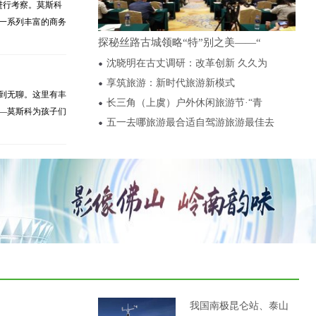
进行考察。莫斯科
一系列丰富的商务
探秘丝路古城领略“特”别之美——“
沈晓明在古丈调研：改革创新 久久为
享筑旅游：新时代旅游新模式
到无聊。这里有丰
长三角（上虞）户外休闲旅游节·“青
—莫斯科为孩子们
五一去哪旅游最合适自驾游旅游最佳去
我国南极昆仑站、泰山