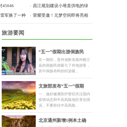
45046
昌江规划建设小堆直供电的绿
：雷军换了一种
荣耀受邀！元梦空间即将亮相
旅游要闻
“五一”假期出游侗族民
五一期间，贵州省黔东南州榕江
县的侗族民俗吸引了外地游客，
其中侗族布料的织染吸...
文旅部发布“五一”假期
一，做好健康防护密切关注国内
疫情动态和中高风险地区变化情
况，不要前往中高风险...
北京通州新增1例本土确