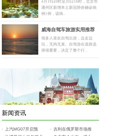
4月19日0时至20日16时，北京市
通州区新增本土新冠肺炎确诊病
例1例，该病...
威海自驾车旅游实用推荐
很多人喜欢自驾出游，边走边
玩，无拘无束。自驾游在道路选
择很重要，决定了整个行...
新闻资讯
上汽MG07开启预
吉利在俄罗斯市场推