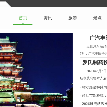
首页
资讯
旅游
景点
广汽丰
盖世汽车获悉
7月，广汽丰田全月零
罗氏制药
2026年8月
航班从乌鲁木齐启
推动经济持续
靖江市新桥镇
2026日照酒店