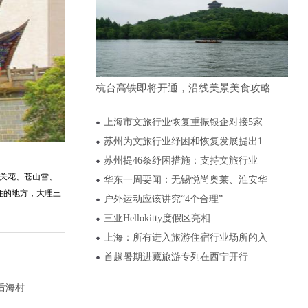
杭台高铁即将开通，沿线美景美食攻略
上海市文旅行业恢复重振银企对接5家
苏州为文旅行业纾困和恢复发展提出1
苏州提46条纾困措施：支持文旅行业
上关花、苍山雪、
华东一周要闻：无锡悦尚奥莱、淮安华
住的地方，大理三
户外运动应该讲究“4个合理”
三亚Hellokitty度假区亮相
上海：所有进入旅游住宿行业场所的入
首趟暑期进藏旅游专列在西宁开行
后海村