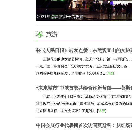
2021年南昌旅游干货攻略
旅游
获《人民日报》转发点赞，东莞观音山的文旅
云鬓花容的少女翩若惊鸿，蓝天下轻舒广袖，花雨纷飞，
一景。这一幕仙侠会“飞天神女”表演，让东莞观音山火出圈，
球网等央媒相继转发，全网收获了5000万浏...[
详细
]
“未来城市”中俄首都共绘合作新蓝图——莫斯
北京，2025年6月13日作为“莫斯科文化节”北京站的重
科市政府主办的“未来城市：莫斯科与北京战略伙伴关系的协同
北京圆满举行。本次会议吸引了超过4...[
详细
]
中国会展行业代表团首次访问莫斯科：从红场