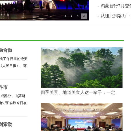
鸿蒙智行7月交付
从纽北到客厅
1
2
3
4
融合做
成了冬日里的绝美
《人民日报》、环
科市
四季美景、地道美食人这一辈子，一定
要组成部分，由莫斯
作用”会议今日在
到索勒