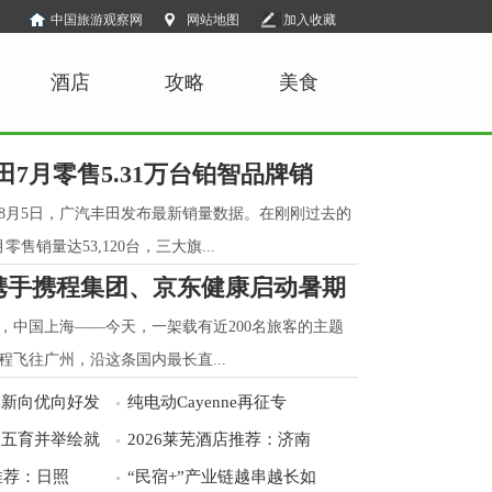
中国旅游观察网
网站地图
加入收藏
酒店
攻略
美食
田7月零售5.31万台铂智品牌销
8月5日，广汽丰田发布最新销量数据。在刚刚过去的
售销量达53,120台，三大旗...
携手携程集团、京东健康启动暑期
3日，中国上海——今天，一架载有近200名旅客的主题
程飞往广州，沿这条国内最长直...
向新向优向好发
纯电动Cayenne再征专
：五育并举绘就
2026莱芜酒店推荐：济南
推荐：日照
“民宿+”产业链越串越长如