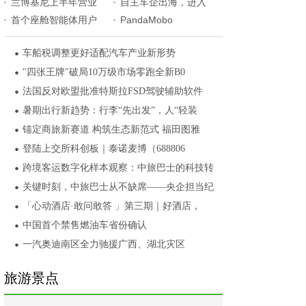
兰博基尼上半年营业
自主车企出海，进入
首个座舱智能体用户
PandaMobo
车船税调整更好适配汽车产业新形势
"四张王牌"破局10万级市场零跑全新B0
法国反对欧盟批准特斯拉FSD驾驶辅助软件
暑期出行新趋势：行李“先出发”，人“轻装
锚定商旅新赛道 构筑生态新范式 福田图雅
登陆上交所科创板｜泰诺麦博（688806
跨境客运数字化样本观察：中旅巴士的科技转
关键时刻，中旅巴士从不缺席——央企担当纪
「心动酒店·敢问敢答 」第三期｜好酒店，
中国首个禁售燃油车省份确认
一汽奥迪南区全力驰援广西、湖北灾区
旅游景点