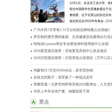
12月1日，在北京工业大学、
部分外国留学生受邀参观位于北
奥组委、位于石景山区的北京冬
临近的北京2022年冬奥会...
[详细
广汽丰田7月零售5.31万台铂智品牌销量占比突破2
罗氏制药携手携程集团、京东健康启动暑期出行流
纯电动Cayenne再征专业赛道保时捷驾驶中心全国
2026莱芜酒店推荐：济南莱芜高创中心亚朵酒店
2026日照酒店推荐：日照美悦云禧酒店（万平口店
鸿蒙智行7月交付45046台，多车型热销
从纽北到客厅：雷军换了一种说法卖车
荣耀受邀！元梦空间即将亮相2026数博会，八月贵
丰田上半年全球产量、销量双双下滑
景点