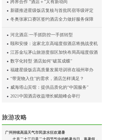
跨界合作 “酒店＋”又有新动向
新疆推进星级饭店复核与首批民宿等级评定
冬奥张家口赛区签约酒店全力做好服务保障
河北酒店:一手抓防控一手抓转型
颐和安缦：这家北京高端度假酒店将挑战变机
江苏金坛茅山旅游度假区加快布局高端度假酒
数字化转型 酒店如何“破茧成蝶”
福建星级饭店高质量发展培训班在福州举办
“带宠物入住”的需求，酒店怎样满足？
威海塔山宾馆：提供品质化的“中国服务”
2021中国酒店收益增长赋能峰会举行
旅游攻略
广州持续高温天气市民泼水狂欢避暑
七月二十三日是二十四节气中的酷暑当日，寒暑假，