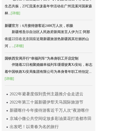
生态共振，23℃流溪水泼嘉年华活动在广州流溪河国家森
林...
[详细]
新疆官方：6月接待游客近2400万人次，积极
新疆维吾尔自治区人民政府新闻发言人伊力江·阿那
依提22日在北京回应近期新疆旅游热新疆因其壮丽的山
河，...
[详细]
国铁西安局开行“幸福列车”为单身职工开启定制
伴随着22日相聚婚姻幸福列车缓缓驶离Xi安站，标志
着中国铁路Xi安局集团有限公司为单身青年职工特别定...
[详细]
2022年避暑度假到贵州主题推介会走进云
2022年第三十届新疆伊犁天马国际旅游节
新疆喀什今年接待游客近千万人次“夜游喀什
京城小微公共空间绽放多彩油菜花打造都市田
出发吧！以青春为名的旅行